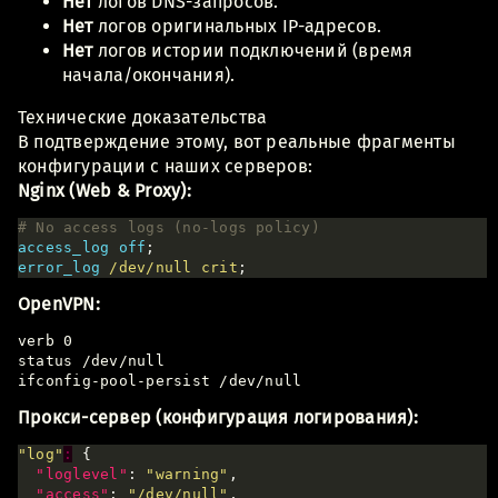
Нет
логов DNS-запросов.
Нет
логов оригинальных IP-адресов.
Нет
логов истории подключений (время
начала/окончания).
Технические доказательства
В подтверждение этому, вот реальные фрагменты
конфигурации с наших серверов:
Nginx (Web & Proxy):
access_log
off
error_log
/dev/null
crit
OpenVPN:
verb 0

status /dev/null

Прокси-сервер (конфигурация логирования):
"log"
:
"loglevel"
: 
"warning"
"access"
: 
"/dev/null"