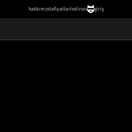
hakkımızda
fiyatlar
i̇ndir
sss
giriş