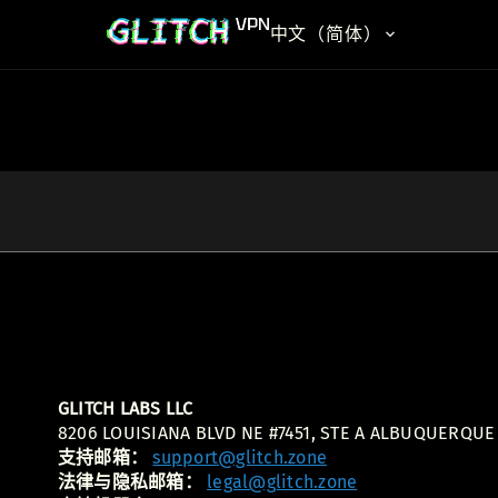
中文（简体）
GLITCH LABS LLC
8206 LOUISIANA BLVD NE #7451, STE A ALBUQUERQUE
支持邮箱：
support@glitch.zone
法律与隐私邮箱：
legal@glitch.zone