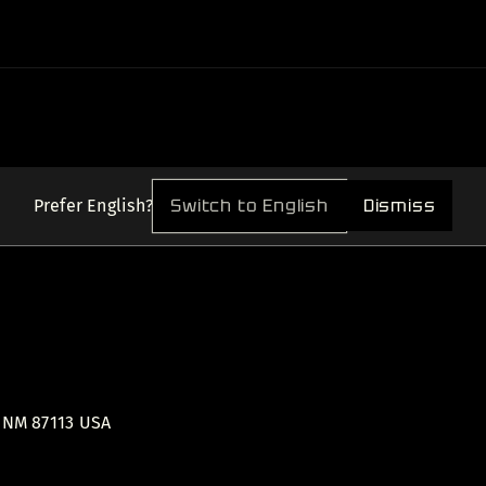
Switch to English
Dismiss
Prefer English?
 NM 87113 USA